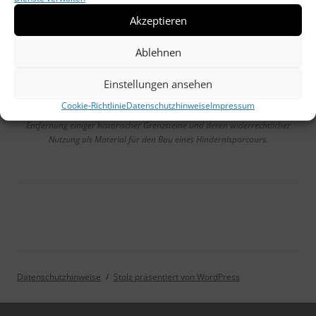
Akzeptieren
Ablehnen
Einstellungen ansehen
Cookie-Richtlinie
Datenschutzhinweise
Impressum
Entfernung einiger historischer Grenzsteine und deren widerrechtlicher
Nutzung als Material für den Bau eines Hindernisparcours.
Datenschutzhinweise
Stolz präsentiert von WordPress