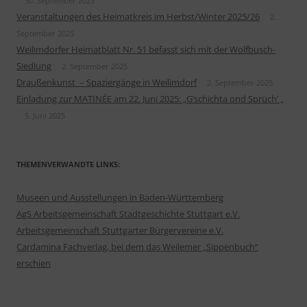
30. September 2025
Veranstaltungen des Heimatkreis im Herbst/Winter 2025/26
2.
September 2025
Weilimdorfer Heimatblatt Nr. 51 befasst sich mit der Wolfbusch-
Siedlung
2. September 2025
Draußenkunst – Spaziergänge in Weilimdorf
2. September 2025
Einladung zur MATINÉE am 22. Juni 2025: „G’schichta ond Sprüch’ „
5. Juni 2025
THEMENVERWANDTE LINKS:
Museen und Ausstellungen in Baden-Württemberg
AgS Arbeitsgemeinschaft Stadtgeschichte Stuttgart e.V.
Arbeitsgemeinschaft Stuttgarter Bürgervereine e.V.
Cardamina Fachverlag, bei dem das Weilemer „Sippenbuch“
erschien