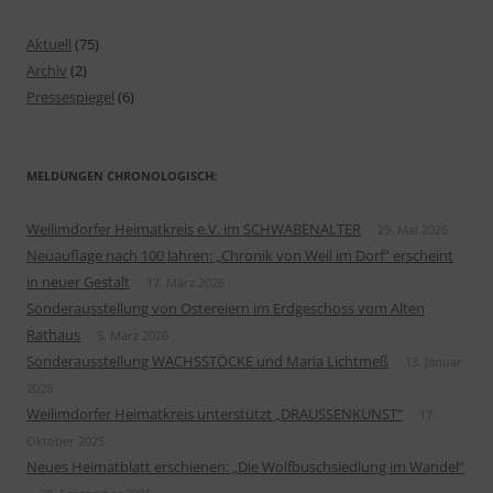
Aktuell
(75)
Archiv
(2)
Pressespiegel
(6)
MELDUNGEN CHRONOLOGISCH:
Weilimdorfer Heimatkreis e.V. im SCHWABENALTER
29. Mai 2026
Neuauflage nach 100 Jahren: „Chronik von Weil im Dorf“ erscheint
in neuer Gestalt
17. März 2026
Sonderausstellung von Ostereiern im Erdgeschoss vom Alten
Rathaus
5. März 2026
Sonderausstellung WACHSSTÖCKE und Maria Lichtmeß
13. Januar
2026
Weilimdorfer Heimatkreis unterstützt „DRAUSSENKUNST“
17.
Oktober 2025
Neues Heimatblatt erschienen: „Die Wolfbuschsiedlung im Wandel“