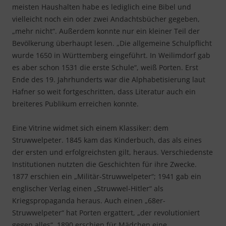
meisten Haushalten habe es lediglich eine Bibel und
vielleicht noch ein oder zwei Andachtsbücher gegeben,
„mehr nicht“. Außerdem konnte nur ein kleiner Teil der
Bevölkerung überhaupt lesen. „Die allgemeine Schulpflicht
wurde 1650 in Württemberg eingeführt. In Weilimdorf gab
es aber schon 1531 die erste Schule“, weiß Porten. Erst
Ende des 19. Jahrhunderts war die Alphabetisierung laut
Hafner so weit fortgeschritten, dass Literatur auch ein
breiteres Publikum erreichen konnte.
Eine Vitrine widmet sich einem Klassiker: dem
Struwwelpeter. 1845 kam das Kinderbuch, das als eines
der ersten und erfolgreichsten gilt, heraus. Verschiedenste
Institutionen nutzten die Geschichten für ihre Zwecke.
1877 erschien ein „Militär-Struwwelpeter“; 1941 gab ein
englischer Verlag einen „Struwwel-Hitler“ als
Kriegspropaganda heraus. Auch einen „68er-
Struwwelpeter“ hat Porten ergattert, „der revolutioniert
gegen alles“. 1890 erschien für Mädchen eine