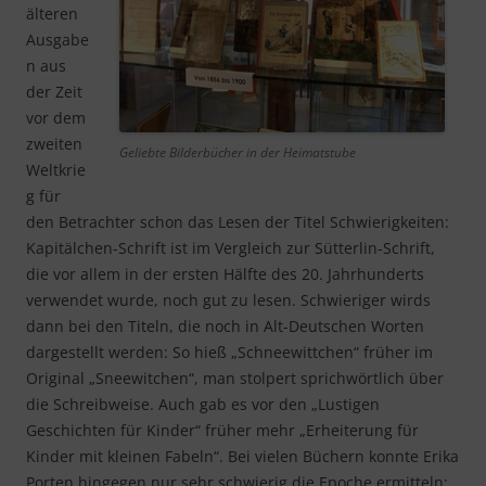
älteren
Ausgabe
n aus
der Zeit
vor dem
zweiten
Geliebte Bilderbücher in der Heimatstube
Weltkrie
g für
den Betrachter schon das Lesen der Titel Schwierigkeiten:
Kapitälchen-Schrift ist im Vergleich zur Sütterlin-Schrift,
die vor allem in der ersten Hälfte des 20. Jahrhunderts
verwendet wurde, noch gut zu lesen. Schwieriger wirds
dann bei den Titeln, die noch in Alt-Deutschen Worten
dargestellt werden: So hieß „Schneewittchen“ früher im
Original „Sneewitchen“, man stolpert sprichwörtlich über
die Schreibweise. Auch gab es vor den „Lustigen
Geschichten für Kinder“ früher mehr „Erheiterung für
Kinder mit kleinen Fabeln“. Bei vielen Büchern konnte Erika
Porten hingegen nur sehr schwierig die Epoche ermitteln: