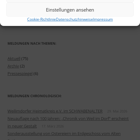
SEITE DURCHSUCHEN:
Einstellungen ansehen
Suchen
Cookie-Richtlinie
Datenschutzhinweise
Impressum
nach:
MELDUNGEN NACH THEMEN:
Aktuell
(75)
Archiv
(2)
Pressespiegel
(6)
MELDUNGEN CHRONOLOGISCH:
Weilimdorfer Heimatkreis e.V. im SCHWABENALTER
29. Mai 2026
Neuauflage nach 100 Jahren: „Chronik von Weil im Dorf“ erscheint
in neuer Gestalt
17. März 2026
Sonderausstellung von Ostereiern im Erdgeschoss vom Alten