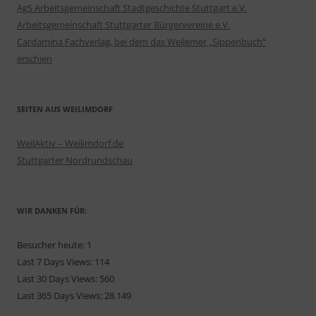
AgS Arbeitsgemeinschaft Stadtgeschichte Stuttgart e.V.
Arbeitsgemeinschaft Stuttgarter Bürgervereine e.V.
Cardamina Fachverlag, bei dem das Weilemer „Sippenbuch“
erschien
SEITEN AUS WEILIMDORF
WeilAktiv – Weilimdorf.de
Stuttgarter Nordrundschau
WIR DANKEN FÜR:
Besucher heute:
1
Last 7 Days Views:
114
Last 30 Days Views:
560
Last 365 Days Views:
28.149