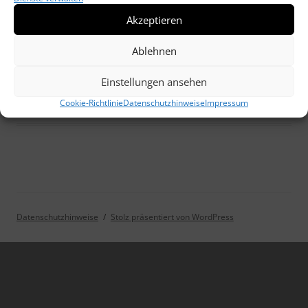
Akzeptieren
Ablehnen
Einstellungen ansehen
1923: ein 200 Millarden Mark Geldschein
Cookie-Richtlinie
Datenschutzhinweise
Impressum
Datenschutzhinweise
Stolz präsentiert von WordPress