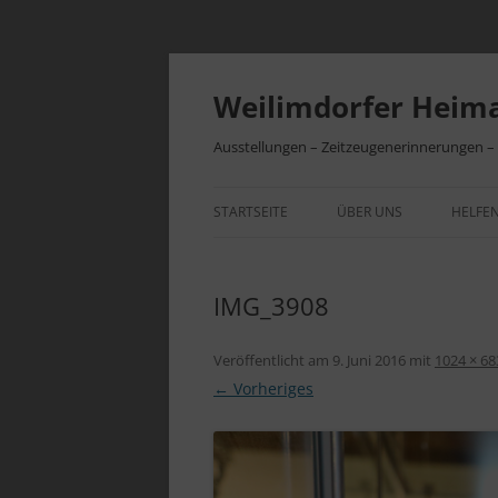
Zum
Inhalt
springen
Weilimdorfer Heima
Ausstellungen – Zeitzeugenerinnerungen 
STARTSEITE
ÜBER UNS
HELFEN
VEREINSGESCHICHTE
BEITR
IMG_3908
INITIATIVEN
VEREI
Veröffentlicht am
9. Juni 2016
mit
1024 × 68
← Vorheriges