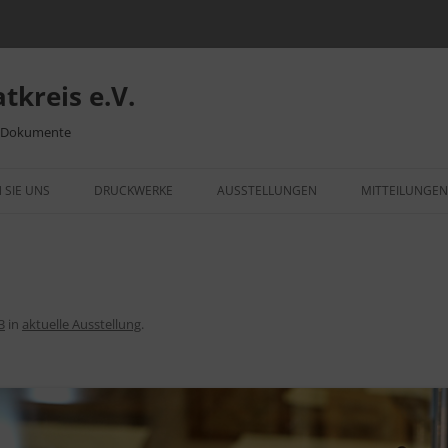
tkreis e.V.
– Dokumente
 SIE UNS
DRUCKWERKE
AUSSTELLUNGEN
MITTEILUNGEN
ITTSERKLÄRUNG
HEIMATBLATT
VIDEOS UND BILDER
VID
„WE
NSLEBEN
WEILEMER OSTERBRUNNEN
WEILIMDORF IM WANDEL
RÜCKBLICK AUSSTELLUNGEN
DIE
KRI
MUSEUM WILHELMSPALAIS
ORTSSIPPENBUCH
MOT
VID
3
in
aktuelle Ausstellung
.
193
DENKMALSCHUTZ
750 JAHRE WEILIMDORF
MEI
SCH
VID
UNTERSCHRIFTENAKTION
PUP
WEILIMDORF
KLE
GRE