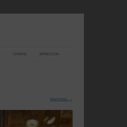
TERMINE
IMPRESSUM
EOEINBLICK
IHNACHTSAUSSTELLUNG UND
 1920ER IN WEILIMDORF
PPEN“
OR – ASSE
EOEINBLICK „1920ER UND
0ER JAHRE“
Nächstes →
LENSTEINE DER
REIBTECHNIK
EOEINBLICK „AUSSTELLUNG
PENSTUBEN“
INDENKMALE UND
NZSTEINE