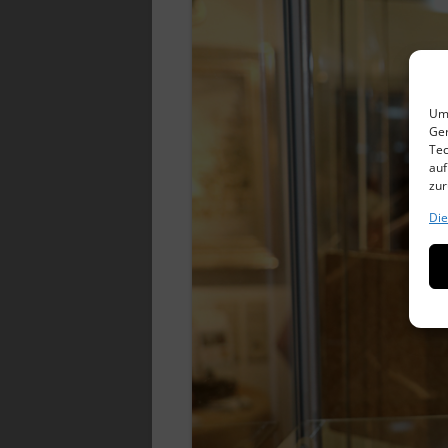
Um 
Ger
Tec
auf
zur
Die