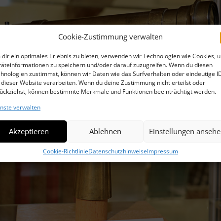
VID
PROJEKT GRENZSTEIN
WÜR
HIL
BER
LICHTKARZ
Cookie-Zustimmung verwalten
DIE
VID
dir ein optimales Erlebnis zu bieten, verwenden wir Technologien wie Cookies, 
DA
ZWI
äteinformationen zu speichern und/oder darauf zuzugreifen. Wenn du diesen
hnologien zustimmst, können wir Daten wie das Surfverhalten oder eindeutige I
VID
VOL
 dieser Website verarbeiten. Wenn du deine Zustimmung nicht erteilst oder
LUF
ückziehst, können bestimmte Merkmale und Funktionen beeinträchtigt werden.
MÄR
nste verwalten
MEI
Akzeptieren
Ablehnen
Einstellungen anseh
EI EI
Cookie-Richtlinie
Datenschutzhinweise
Impressum
GEL
ANS
UNS
ERF