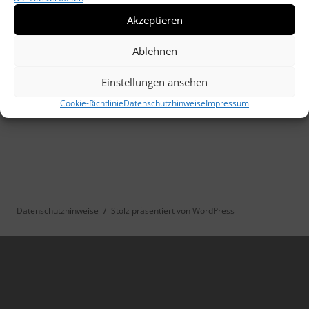
Akzeptieren
Ablehnen
Weilimdorf vor ca. 7.000 Jahren, eine Zeichnung von David Elsworth
Einstellungen ansehen
Cookie-Richtlinie
Datenschutzhinweise
Impressum
Datenschutzhinweise
Stolz präsentiert von WordPress