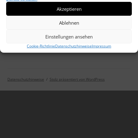
Akzeptieren
„Engelberg im Schnee“ (1929)
Ablehnen
Einstellungen ansehen
Cookie-Richtlinie
Datenschutzhinweise
Impressum
Datenschutzhinweise
Stolz präsentiert von WordPress