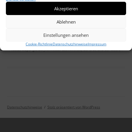
Akzeptieren
Ablehnen
Einstellungen ansehen
Cookie-Richtlinie
Datenschutzhinweise
Impressum
Tobias Mayer gilt als „Vermesser des Himmels, der Erde und der Meere“
Datenschutzhinweise
Stolz präsentiert von WordPress