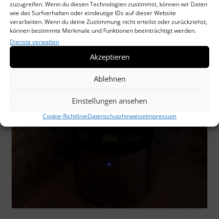
zuzugreifen. Wenn du diesen Technologien zustimmst, können wir Daten
wie das Surfverhalten oder eindeutige IDs auf dieser Website
verarbeiten. Wenn du deine Zustimmung nicht erteilst oder zurückziehst,
können bestimmte Merkmale und Funktionen beeinträchtigt werden.
Dienste verwalten
Akzeptieren
Ablehnen
Einstellungen ansehen
Cookie-Richtlinie
Datenschutzhinweise
Impressum