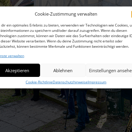
VID
PROJEKT GRENZSTEIN
WÜR
HIL
Cookie-Zustimmung verwalten
BER
LICHTKARZ
DIE
dir ein optimales Erlebnis zu bieten, verwenden wir Technologien wie Cookies, 
VID
äteinformationen zu speichern und/oder darauf zuzugreifen. Wenn du diesen
DA
ZWI
hnologien zustimmst, können wir Daten wie das Surfverhalten oder eindeutige I
 dieser Website verarbeiten. Wenn du deine Zustimmung nicht erteilst oder
ückziehst, können bestimmte Merkmale und Funktionen beeinträchtigt werden.
VID
VOL
LUF
nste verwalten
MÄR
Akzeptieren
Ablehnen
Einstellungen anseh
MEI
Cookie-Richtlinie
Datenschutzhinweise
Impressum
EI EI
GEL
ANS
UNS
ERF