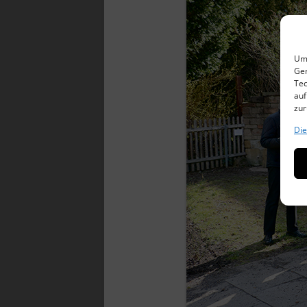
Um 
Ger
Tec
auf
zur
Die