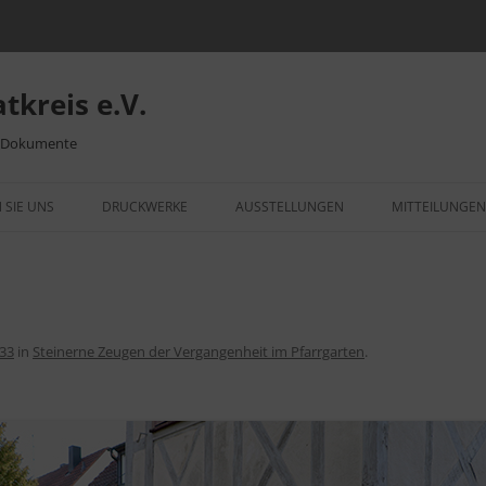
tkreis e.V.
– Dokumente
 SIE UNS
DRUCKWERKE
AUSSTELLUNGEN
MITTEILUNGEN
ITTSERKLÄRUNG
HEIMATBLATT
VIDEOS UND BILDER
VID
„WE
NSLEBEN
WEILEMER OSTERBRUNNEN
WEILIMDORF IM WANDEL
RÜCKBLICK AUSSTELLUNGEN
DIE
KRI
MUSEUM WILHELMSPALAIS
ORTSSIPPENBUCH
MOT
VID
533
in
Steinerne Zeugen der Vergangenheit im Pfarrgarten
.
193
DENKMALSCHUTZ
750 JAHRE WEILIMDORF
MEI
SCH
VID
UNTERSCHRIFTENAKTION
PUP
WEILIMDORF
KLE
GRE