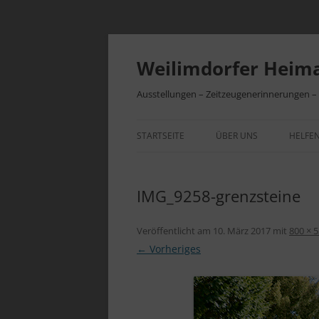
Zum
Inhalt
springen
Weilimdorfer Heima
Ausstellungen – Zeitzeugenerinnerungen 
STARTSEITE
ÜBER UNS
HELFEN
VEREINSGESCHICHTE
BEITR
IMG_9258-grenzsteine
INITIATIVEN
VEREI
Veröffentlicht am
10. März 2017
mit
800 × 
← Vorheriges