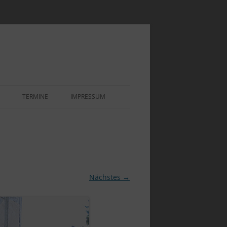
TERMINE
IMPRESSUM
EOEINBLICK
IHNACHTSAUSSTELLUNG UND
 1920ER IN WEILIMDORF
PPEN“
OR – ASSE
EOEINBLICK „1920ER UND
0ER JAHRE“
Nächstes →
LENSTEINE DER
REIBTECHNIK
EOEINBLICK „AUSSTELLUNG
PENSTUBEN“
INDENKMALE UND
NZSTEINE