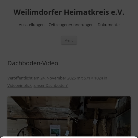
Zum
Inhalt
Weilimdorfer Heimatkreis e.V.
springen
Ausstellungen – Zeitzeugenerinnerungen – Dokumente
Menü
Dachboden-Video
Veröffentlicht am
24. November 2025
mit
571 × 1024
in
Videoeinblick „unser Dachboden“
.