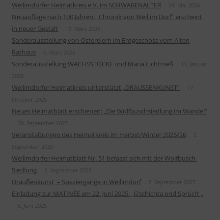
Weilimdorfer Heimatkreis e.V. im SCHWABENALTER
29. Mai 2026
Neuauflage nach 100 Jahren: „Chronik von Weil im Dorf“ erscheint
in neuer Gestalt
17. März 2026
Sonderausstellung von Ostereiern im Erdgeschoss vom Alten
Rathaus
5. März 2026
Sonderausstellung WACHSSTÖCKE und Maria Lichtmeß
13. Januar
2026
Weilimdorfer Heimatkreis unterstützt „DRAUSSENKUNST“
17.
Oktober 2025
Neues Heimatblatt erschienen: „Die Wolfbuschsiedlung im Wandel“
30. September 2025
Veranstaltungen des Heimatkreis im Herbst/Winter 2025/26
2.
September 2025
Weilimdorfer Heimatblatt Nr. 51 befasst sich mit der Wolfbusch-
Siedlung
2. September 2025
Draußenkunst – Spaziergänge in Weilimdorf
2. September 2025
Einladung zur MATINÉE am 22. Juni 2025: „G’schichta ond Sprüch’ „
5. Juni 2025