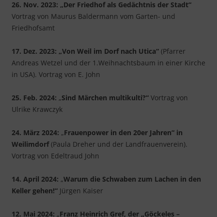
26. Nov. 2023: „Der Friedhof als Gedächtnis der Stadt“
Vortrag von Maurus Baldermann vom Garten- und
Friedhofsamt
17. Dez. 2023: „Von Weil im Dorf nach Utica“
(Pfarrer
Andreas Wetzel und der 1.Weihnachtsbaum in einer Kirche
in USA). Vortrag von E. John
25. Feb. 2024:
„
Sind Märchen multikulti?“
Vortrag von
Ulrike Krawczyk
24. März 2024:
„
Frauenpower in den 20er Jahren“ in
Weilimdorf
(Paula Dreher und der Landfrauenverein).
Vortrag von Edeltraud John
14. April 2024:
„
Warum die Schwaben zum Lachen in den
Keller gehen!“
Jürgen Kaiser
12. Mai 2024:
„
Franz Heinrich
Gref, der „Göckeles –