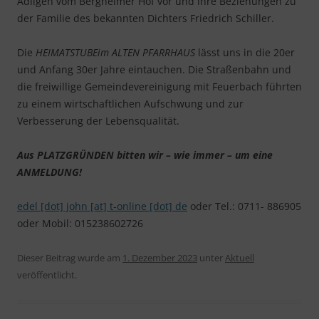
Adligen vom Bergheimer Hof vor und ihre Beziehungen zu
der Familie des bekannten Dichters Friedrich Schiller.
Die
HEIMATSTUBEim ALTEN PFARRHAUS
lässt uns in die 20er
und Anfang 30er Jahre eintauchen. Die Straßenbahn und
die freiwillige Gemeindevereinigung mit Feuerbach führten
zu einem wirtschaftlichen Aufschwung und zur
Verbesserung der Lebensqualität.
Aus PLATZGRÜNDEN bitten wir – wie immer – um eine
ANMELDUNG!
edel [dot] john [at] t-online [dot] de
oder Tel.: 0711- 886905
oder Mobil: 015238602726
Dieser Beitrag wurde am
1. Dezember 2023
unter
Aktuell
veröffentlicht.