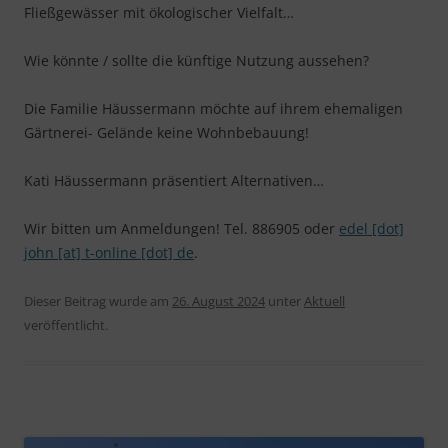
Fließgewässer mit ökologischer Vielfalt…
Wie könnte / sollte die künftige Nutzung aussehen?
Die Familie Häussermann möchte auf ihrem ehemaligen
Gärtnerei- Gelände keine Wohnbebauung!
Kati Häussermann präsentiert Alternativen…
Wir bitten um Anmeldungen! Tel. 886905 oder
edel [dot]
john [at] t-online [dot] de
.
Dieser Beitrag wurde am
26. August 2024
unter
Aktuell
veröffentlicht.