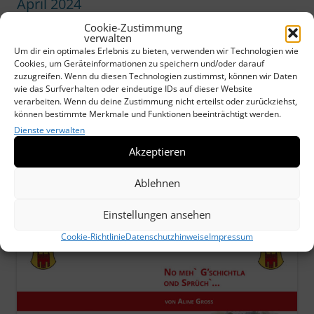
April 2024
Cookie-Zustimmung
verwalten
Nachfolgend finden sich einige Infos zur
Um dir ein optimales Erlebnis zu bieten, verwenden wir Technologien wie
Mitgliederversammlung vom 15. April 2024 im Alten
Cookies, um Geräteinformationen zu speichern und/oder darauf
Rathaus. Erfreulicherweise konnten 44 von unseren 200
zuzugreifen. Wenn du diesen Technologien zustimmst, können wir Daten
Mitgliedern dabei sein.
wie das Surfverhalten oder eindeutige IDs auf dieser Website
verarbeiten. Wenn du deine Zustimmung nicht erteilst oder zurückziehst,
können bestimmte Merkmale und Funktionen beeinträchtigt werden.
Weiterlesen
→
Dienste verwalten
Akzeptieren
Dieser Beitrag wurde am
26. Mai 2024
unter
Aktuell
veröffentlicht.
Ablehnen
Einstellungen ansehen
Cookie-Richtlinie
Datenschutzhinweise
Impressum