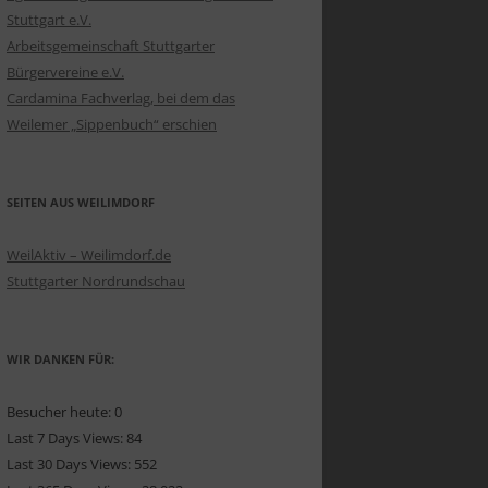
Stuttgart e.V.
Arbeitsgemeinschaft Stuttgarter
Bürgervereine e.V.
Cardamina Fachverlag, bei dem das
Weilemer „Sippenbuch“ erschien
SEITEN AUS WEILIMDORF
WeilAktiv – Weilimdorf.de
Stuttgarter Nordrundschau
WIR DANKEN FÜR:
Besucher heute:
0
Last 7 Days Views:
84
Last 30 Days Views:
552