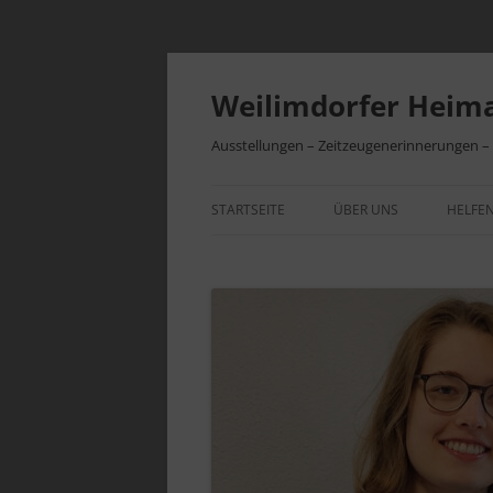
Zum
Inhalt
springen
Weilimdorfer Heima
Ausstellungen – Zeitzeugenerinnerungen 
STARTSEITE
ÜBER UNS
HELFEN
VEREINSGESCHICHTE
BEITR
INITIATIVEN
VEREI