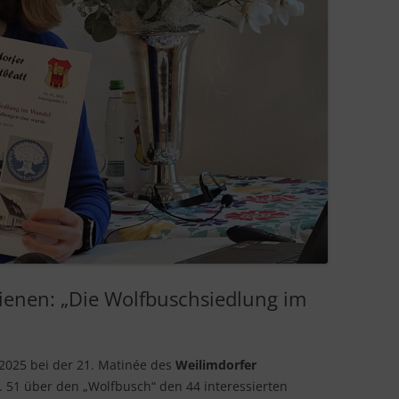
VID
PROJEKT GRENZSTEIN
WÜR
HIL
BER
LICHTKARZ
DIE
VID
DA
ZWI
VID
VOL
LUF
MÄR
MEI
EI EI
GEL
ienen: „Die Wolfbuschsiedlung im
ANS
UNS
 2025 bei der 21. Matinée des
Weilimdorfer
 51 über den „Wolfbusch“ den 44 interessierten
ERF