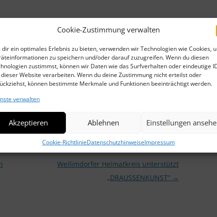
WEI
r – bei Zeitschriften Held/Haligerme im
Löwen-Markt
Cookie-Zustimmung verwalten
bühr in Höhe von 5,- Euro.
WEI
dir ein optimales Erlebnis zu bieten, verwenden wir Technologien wie Cookies, 
äteinformationen zu speichern und/oder darauf zuzugreifen. Wenn du diesen
LOB
Sozialen Medien:
hnologien zustimmst, können wir Daten wie das Surfverhalten oder eindeutige I
 dieser Website verarbeiten. Wenn du deine Zustimmung nicht erteilst oder
teilen
teilen
E-Mail
DIE
ückziehst, können bestimmte Merkmale und Funktionen beeinträchtigt werden.
nste verwalten
FRA
25
unter
Aktuell
veröffentlicht.
WEI
Akzeptieren
Ablehnen
Einstellungen anseh
FRA
Cookie-Richtlinie
Datenschutzhinweise
Impressum
TOB
m
Weilimdorfer Heimatkreis unterstützt
„DRAUSSENKUNST“
→
ERI
DIE