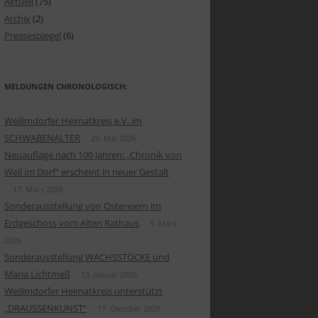
Aktuell
(75)
EOEINBLICK „KÖNIGREICH
Archiv
(2)
TTEMBERG UND DER
DER ADLER
Pressespiegel
(6)
GHEIMER HOF“
 DRAHTZIEHERINNEN
EOEINBLICK „UNSER
CHBODEN“
SCHEN FRONT UND HEIMAT
MELDUNGEN CHRONOLOGISCH:
EOEINBLICK „DER
KSPOESIE AUF HOLZ
Weilimdorfer Heimatkreis e.V. im
TSCHUTZKELLER“
SCHWABENALTER
29. Mai 2026
KLIN, ANKER & CO
Neuauflage nach 100 Jahren: „Chronik von
Weil im Dorf“ erscheint in neuer Gestalt
STERSTÜCKE
17. März 2026
 EI
Sonderausstellung von Ostereiern im
Erdgeschoss vom Alten Rathaus
5. März
IEBTES BILDERBUCH
2026
Sonderausstellung WACHSSTÖCKE und
ICHTSKARTEN
Maria Lichtmeß
13. Januar 2026
ER GEDÄCHTNIS
Weilimdorfer Heimatkreis unterstützt
„DRAUSSENKUNST“
17. Oktober 2025
ÜLLTE KINDERTRÄUME