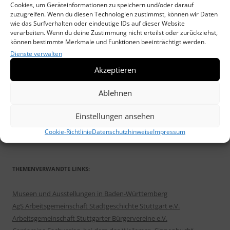
Cookies, um Geräteinformationen zu speichern und/oder darauf
Weilimdorfer Heimatkreis unterstützt „DRAUSSENKUNST“
17.
zuzugreifen. Wenn du diesen Technologien zustimmst, können wir Daten
Oktober 2025
wie das Surfverhalten oder eindeutige IDs auf dieser Website
verarbeiten. Wenn du deine Zustimmung nicht erteilst oder zurückziehst,
Neues Heimatblatt erschienen: „Die Wolfbuschsiedlung im Wandel“
können bestimmte Merkmale und Funktionen beeinträchtigt werden.
30. September 2025
Dienste verwalten
Veranstaltungen des Heimatkreis im Herbst/Winter 2025/26
2.
Akzeptieren
September 2025
Weilimdorfer Heimatblatt Nr. 51 befasst sich mit der Wolfbusch-
Ablehnen
Siedlung
2. September 2025
Draußenkunst – Spaziergänge in Weilimdorf
2. September 2025
Einstellungen ansehen
Einladung zur MATINÉE am 22. Juni 2025: „G’schichta ond Sprüch’ „
Cookie-Richtlinie
Datenschutzhinweise
Impressum
5. Juni 2025
THEMENVERWANDTE LINKS:
Museen und Ausstellungen in Baden-Württemberg
AgS Arbeitsgemeinschaft Stadtgeschichte Stuttgart e.V.
Arbeitsgemeinschaft Stuttgarter Bürgervereine e.V.