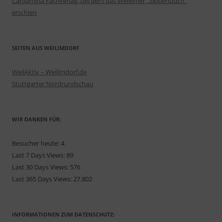
Cardamina Fachverlag, bei dem das Weilemer „Sippenbuch“
erschien
SEITEN AUS WEILIMDORF
WeilAktiv – Weilimdorf.de
Stuttgarter Nordrundschau
WIR DANKEN FÜR:
Besucher heute:
4
Last 7 Days Views:
89
Last 30 Days Views:
576
Last 365 Days Views:
27.802
INFORMATIONEN ZUM DATENSCHUTZ: