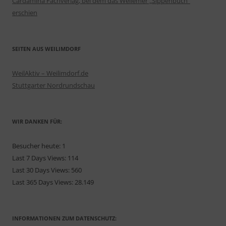
Cardamina Fachverlag, bei dem das Weilemer „Sippenbuch“
erschien
SEITEN AUS WEILIMDORF
WeilAktiv – Weilimdorf.de
Stuttgarter Nordrundschau
WIR DANKEN FÜR:
Besucher heute:
1
Last 7 Days Views:
114
Last 30 Days Views:
560
Last 365 Days Views:
28.149
INFORMATIONEN ZUM DATENSCHUTZ: