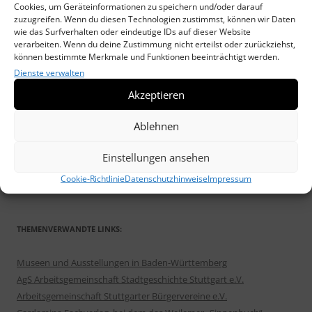
Cookies, um Geräteinformationen zu speichern und/oder darauf
Weilimdorfer Heimatkreis unterstützt „DRAUSSENKUNST“
17.
zuzugreifen. Wenn du diesen Technologien zustimmst, können wir Daten
Oktober 2025
wie das Surfverhalten oder eindeutige IDs auf dieser Website
verarbeiten. Wenn du deine Zustimmung nicht erteilst oder zurückziehst,
Neues Heimatblatt erschienen: „Die Wolfbuschsiedlung im Wandel“
können bestimmte Merkmale und Funktionen beeinträchtigt werden.
30. September 2025
Dienste verwalten
Veranstaltungen des Heimatkreis im Herbst/Winter 2025/26
2.
Akzeptieren
September 2025
Weilimdorfer Heimatblatt Nr. 51 befasst sich mit der Wolfbusch-
Ablehnen
Siedlung
2. September 2025
Draußenkunst – Spaziergänge in Weilimdorf
2. September 2025
Einstellungen ansehen
Einladung zur MATINÉE am 22. Juni 2025: „G’schichta ond Sprüch’ „
Cookie-Richtlinie
Datenschutzhinweise
Impressum
5. Juni 2025
THEMENVERWANDTE LINKS:
Museen und Ausstellungen in Baden-Württemberg
AgS Arbeitsgemeinschaft Stadtgeschichte Stuttgart e.V.
Arbeitsgemeinschaft Stuttgarter Bürgervereine e.V.