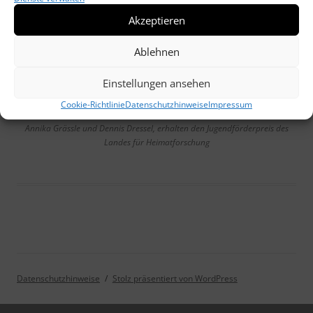
Akzeptieren
Ablehnen
Einstellungen ansehen
Cookie-Richtlinie
Datenschutzhinweise
Impressum
Annika Grässle und Dennis Dressel, erhalten den Jugendförderpreis des
Landes für Heimatforschung
Datenschutzhinweise
Stolz präsentiert von WordPress