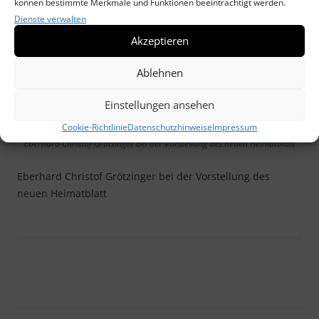
können bestimmte Merkmale und Funktionen beeinträchtigt werden.
Dienste verwalten
Akzeptieren
Ablehnen
Einstellungen ansehen
Cookie-Richtlinie
Datenschutzhinweise
Impressum
Eberhard Christof Grötzinger bei der Vorstellung des neuen Heimatblatt
Eberhard Christof Grötzinger bei der Vorstellung des
neuen Heimatblatt