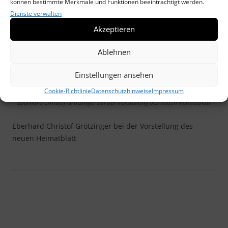
können bestimmte Merkmale und Funktionen beeinträchtigt werden.
Dienste verwalten
Akzeptieren
Ablehnen
Einstellungen ansehen
Cookie-Richtlinie
Datenschutzhinweise
Impressum
Eberhard Christof Grötzinger bei der Vorstellung des neuen Heimatblatt
Eberhard Christof Grötzinger bei der Vorstellung des
neuen Heimatblatt