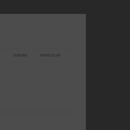
TERMINE
IMPRESSUM
EOEINBLICK
IHNACHTSAUSSTELLUNG UND
 1920ER IN WEILIMDORF
PPEN“
OR – ASSE
EOEINBLICK „1920ER UND
0ER JAHRE“
LENSTEINE DER
REIBTECHNIK
EOEINBLICK „AUSSTELLUNG
PENSTUBEN“
INDENKMALE UND
NZSTEINE