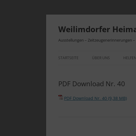
Zum
Inhalt
springen
Weilimdorfer Heima
Ausstellungen – Zeitzeugenerinnerungen 
STARTSEITE
ÜBER UNS
HELFEN
VEREINSGESCHICHTE
BEITR
PDF Download Nr. 40
INITIATIVEN
VEREI
PDF Download Nr. 40