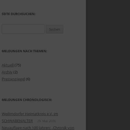
EOEINBLICK „KÖNIGREICH
TTEMBERG UND DER
DER ADLER
SEITE DURCHSUCHEN:
GHEIMER HOF“
 DRAHTZIEHERINNEN
EOEINBLICK „UNSER
Suchen
CHBODEN“
nach:
SCHEN FRONT UND HEIMAT
EOEINBLICK „DER
KSPOESIE AUF HOLZ
MELDUNGEN NACH THEMEN:
TSCHUTZKELLER“
KLIN, ANKER & CO
Aktuell
(75)
STERSTÜCKE
Archiv
(2)
Pressespiegel
(6)
 EI
IEBTES BILDERBUCH
MELDUNGEN CHRONOLOGISCH:
ICHTSKARTEN
Weilimdorfer Heimatkreis e.V. im
ER GEDÄCHTNIS
SCHWABENALTER
29. Mai 2026
Neuauflage nach 100 Jahren: „Chronik von
ÜLLTE KINDERTRÄUME