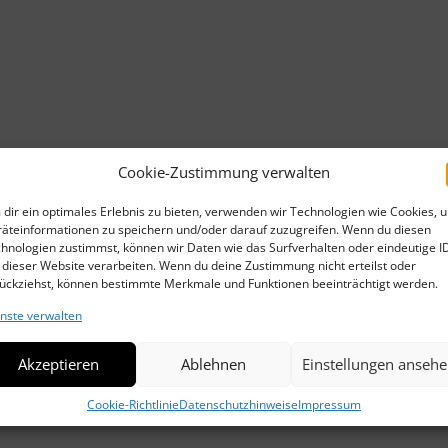
WEI
WEI
LOB
DIE
Cookie-Zustimmung verwalten
FRA
dir ein optimales Erlebnis zu bieten, verwenden wir Technologien wie Cookies, 
äteinformationen zu speichern und/oder darauf zuzugreifen. Wenn du diesen
WEI
hnologien zustimmst, können wir Daten wie das Surfverhalten oder eindeutige I
 dieser Website verarbeiten. Wenn du deine Zustimmung nicht erteilst oder
ückziehst, können bestimmte Merkmale und Funktionen beeinträchtigt werden.
FRA
nste verwalten
TOB
Akzeptieren
Ablehnen
Einstellungen anseh
ERI
Cookie-Richtlinie
Datenschutzhinweise
Impressum
DIE