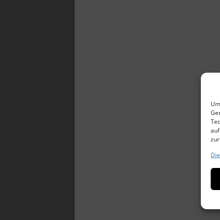
Um 
Ger
Tec
auf
zur
Die