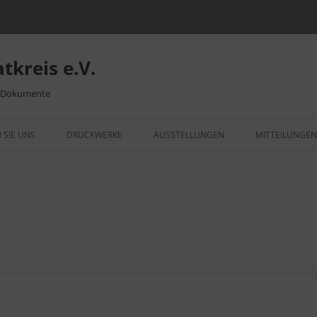
tkreis e.V.
– Dokumente
 SIE UNS
DRUCKWERKE
AUSSTELLUNGEN
MITTEILUNGEN
ITTSERKLÄRUNG
HEIMATBLATT
VIDEOS UND BILDER
VID
„WE
NSLEBEN
WEILEMER OSTERBRUNNEN
WEILIMDORF IM WANDEL
RÜCKBLICK AUSSTELLUNGEN
DIE
KRI
MUSEUM WILHELMSPALAIS
ORTSSIPPENBUCH
MOT
VID
193
DENKMALSCHUTZ
750 JAHRE WEILIMDORF
MEI
SCH
VID
UNTERSCHRIFTENAKTION
PUP
WEILIMDORF
KLE
GRE