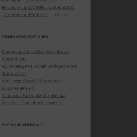
Weilimdorf
2. September 2025
Einladung zur MATINÉE am 22. Juni 2025:
„G’schichta ond Sprüch’ „
5. Juni 2025
THEMENVERWANDTE LINKS:
Museen und Ausstellungen in Baden-
Württemberg
AgS Arbeitsgemeinschaft Stadtgeschichte
Stuttgart e.V.
Arbeitsgemeinschaft Stuttgarter
Bürgervereine e.V.
Cardamina Fachverlag, bei dem das
Weilemer „Sippenbuch“ erschien
SEITEN AUS WEILIMDORF