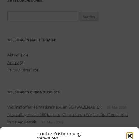
SEITE DURCHSUCHEN:
Suchen
nach:
MELDUNGEN NACH THEMEN:
Aktuell
(75)
Archiv
(2)
Pressespiegel
(6)
MELDUNGEN CHRONOLOGISCH:
Weilimdorfer Heimatkreis e.V. im SCHWABENALTER
29. Mai 2026
Neuauflage nach 100 Jahren: „Chronik von Weil im Dorf“ erscheint
in neuer Gestalt
17. März 2026
Sonderausstellung von Ostereiern im Erdgeschoss vom Alten
Cookie-Zustimmung
Rathaus
5. März 2026
verwalten