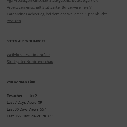
AgS Arbeitsgemeinschaft Stadtgeschichte Stuttgart e.V.
Arbeitsgemeinschaft Stuttgarter Bürgervereine e.V.
Cardamina Fachverlag, bei dem das Weilemer „Sippenbuch“
erschien
SEITEN AUS WEILIMDORF
WeilAktiv – Weilimdorf.de
Stuttgarter Nordrundschau
WIR DANKEN FÜR:
Besucher heute:
2
Last 7 Days Views:
89
Last 30 Days Views:
557
Last 365 Days Views:
28.027