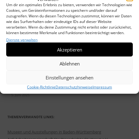
Um dir ein optimales Erlebnis zu bieten, verwenden wir Technologien wie
Sonderausstellung WACHSSTÖCKE und Maria Lichtmeß
13. Januar
Cookies, um Geräteinformationen zu speichern und/oder darauf
2026
zuzugreifen. Wenn du diesen Technologien zustimmst, können wir Daten
Weilimdorfer Heimatkreis unterstützt „DRAUSSENKUNST“
17.
wie das Surfverhalten oder eindeutige IDs auf dieser Website
verarbeiten. Wenn du deine Zustimmung nicht erteilst oder zurückziehst,
Oktober 2025
können bestimmte Merkmale und Funktionen beeinträchtigt werden.
Neues Heimatblatt erschienen: „Die Wolfbuschsiedlung im Wandel“
Dienste verwalten
30. September 2025
Akzeptieren
Veranstaltungen des Heimatkreis im Herbst/Winter 2025/26
2.
September 2025
Ablehnen
Weilimdorfer Heimatblatt Nr. 51 befasst sich mit der Wolfbusch-
Siedlung
2. September 2025
Einstellungen ansehen
Draußenkunst – Spaziergänge in Weilimdorf
2. September 2025
Einladung zur MATINÉE am 22. Juni 2025: „G’schichta ond Sprüch’ „
Cookie-Richtlinie
Datenschutzhinweise
Impressum
5. Juni 2025
THEMENVERWANDTE LINKS:
Museen und Ausstellungen in Baden-Württemberg