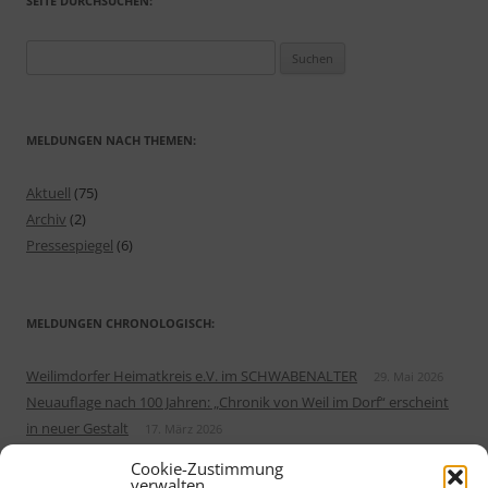
SEITE DURCHSUCHEN:
Suchen
nach:
MELDUNGEN NACH THEMEN:
Aktuell
(75)
Archiv
(2)
Pressespiegel
(6)
MELDUNGEN CHRONOLOGISCH:
Weilimdorfer Heimatkreis e.V. im SCHWABENALTER
29. Mai 2026
Neuauflage nach 100 Jahren: „Chronik von Weil im Dorf“ erscheint
in neuer Gestalt
17. März 2026
Sonderausstellung von Ostereiern im Erdgeschoss vom Alten
Cookie-Zustimmung
Rathaus
5. März 2026
verwalten