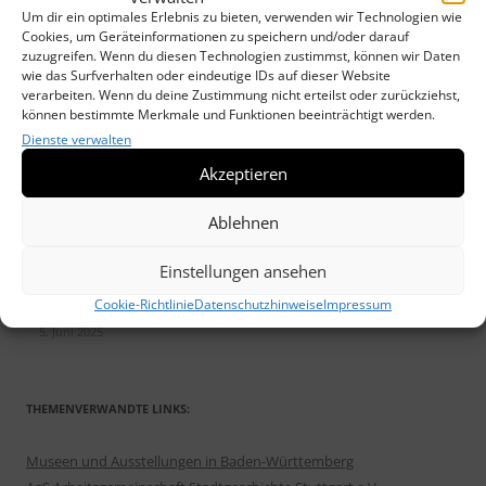
Um dir ein optimales Erlebnis zu bieten, verwenden wir Technologien wie
Sonderausstellung WACHSSTÖCKE und Maria Lichtmeß
13. Januar
Cookies, um Geräteinformationen zu speichern und/oder darauf
2026
zuzugreifen. Wenn du diesen Technologien zustimmst, können wir Daten
Weilimdorfer Heimatkreis unterstützt „DRAUSSENKUNST“
17.
wie das Surfverhalten oder eindeutige IDs auf dieser Website
verarbeiten. Wenn du deine Zustimmung nicht erteilst oder zurückziehst,
Oktober 2025
können bestimmte Merkmale und Funktionen beeinträchtigt werden.
Neues Heimatblatt erschienen: „Die Wolfbuschsiedlung im Wandel“
Dienste verwalten
30. September 2025
Akzeptieren
Veranstaltungen des Heimatkreis im Herbst/Winter 2025/26
2.
September 2025
Ablehnen
Weilimdorfer Heimatblatt Nr. 51 befasst sich mit der Wolfbusch-
Siedlung
2. September 2025
Einstellungen ansehen
Draußenkunst – Spaziergänge in Weilimdorf
2. September 2025
Einladung zur MATINÉE am 22. Juni 2025: „G’schichta ond Sprüch’ „
Cookie-Richtlinie
Datenschutzhinweise
Impressum
5. Juni 2025
THEMENVERWANDTE LINKS:
Museen und Ausstellungen in Baden-Württemberg