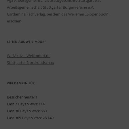
AgS Arbeitsgemeinschaft Stadtgeschichte Stuttgart e.V.
Arbeitsgemeinschaft Stuttgarter Bürgervereine e.V.
Cardamina Fachverlag, bei dem das Weilemer „Sippenbuch“
erschien
SEITEN AUS WEILIMDORF
WeilAktiv – Weilimdorf.de
Stuttgarter Nordrundschau
WIR DANKEN FÜR:
Besucher heute:
1
Last 7 Days Views:
114
Last 30 Days Views:
560
Last 365 Days Views:
28.149