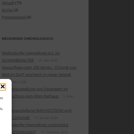
Aktuell
(75)
Archiv
(2)
LIMDORF IM MITTELALTER
Pressespiegel
(6)
HNACHTSKRIPPEN
 DER KAFFEEKANNE
MELDUNGEN CHRONOLOGISCH:
 FRÜHEN WEILEMER (2)
Weilimdorfer Heimatkreis e.V. im
SCHWABENALTER
29. Mai 2026
UENFLEISS
Neuauflage nach 100 Jahren: „Chronik von
LEMER MONETEN
Weil im Dorf“ erscheint in neuer Gestalt
17. März 2026
NZ HEINRICH GREF
Sonderausstellung von Ostereiern im
Erdgeschoss vom Alten Rathaus
5. März
um
IAS MAYER
2026
Ds
Sonderausstellung WACHSSTÖCKE und
NNERUNGEN
Maria Lichtmeß
13. Januar 2026
 FRÜHEN WEILEMER (1)
Weilimdorfer Heimatkreis unterstützt
„DRAUSSENKUNST“
17. Oktober 2025