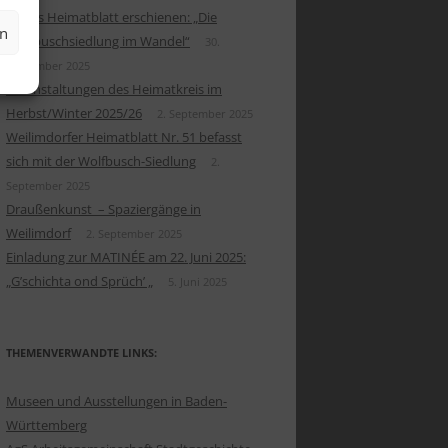
Neues Heimatblatt erschienen: „Die
en
Wolfbuschsiedlung im Wandel“
30.
September 2025
Veranstaltungen des Heimatkreis im
Herbst/Winter 2025/26
2. September 2025
Weilimdorfer Heimatblatt Nr. 51 befasst
sich mit der Wolfbusch-Siedlung
2.
September 2025
Draußenkunst – Spaziergänge in
Weilimdorf
2. September 2025
Einladung zur MATINÉE am 22. Juni 2025:
„G’schichta ond Sprüch’ „
5. Juni 2025
THEMENVERWANDTE LINKS:
Museen und Ausstellungen in Baden-
Württemberg