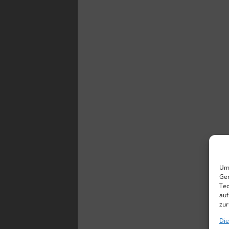
Um 
Ger
Tec
auf
zur
Die