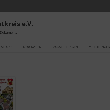
tkreis e.V.
– Dokumente
 SIE UNS
DRUCKWERKE
AUSSTELLUNGEN
MITTEILUNGEN
ITTSERKLÄRUNG
HEIMATBLATT
VIDEOS UND BILDER
VID
„WE
NSLEBEN
WEILEMER OSTERBRUNNEN
WEILIMDORF IM WANDEL
RÜCKBLICK AUSSTELLUNGEN
DIE
KRI
MUSEUM WILHELMSPALAIS
ORTSSIPPENBUCH
MOT
VID
193
DENKMALSCHUTZ
750 JAHRE WEILIMDORF
MEI
SCH
VID
UNTERSCHRIFTENAKTION
PUP
WEILIMDORF
KLE
GRE