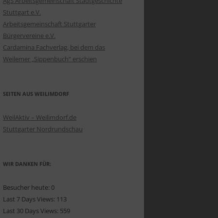
AgS Arbeitsgemeinschaft Stadtgeschichte
Stuttgart e.V.
Arbeitsgemeinschaft Stuttgarter
Bürgervereine e.V.
Cardamina Fachverlag, bei dem das
Weilemer „Sippenbuch“ erschien
SEITEN AUS WEILIMDORF
WeilAktiv – Weilimdorf.de
Stuttgarter Nordrundschau
WIR DANKEN FÜR:
Besucher heute:
0
Last 7 Days Views:
113
Last 30 Days Views:
559