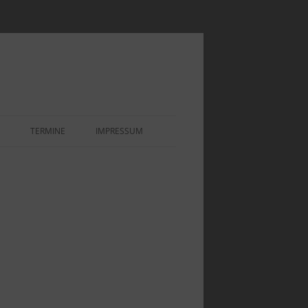
TERMINE
IMPRESSUM
EOEINBLICK
IHNACHTSAUSSTELLUNG UND
 1920ER IN WEILIMDORF
PPEN“
OR – ASSE
EOEINBLICK „1920ER UND
0ER JAHRE“
LENSTEINE DER
REIBTECHNIK
EOEINBLICK „AUSSTELLUNG
PENSTUBEN“
INDENKMALE UND
NZSTEINE