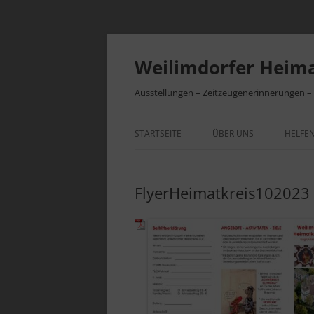
Zum
Inhalt
springen
Weilimdorfer Heima
Ausstellungen – Zeitzeugenerinnerungen 
STARTSEITE
ÜBER UNS
HELFEN
VEREINSGESCHICHTE
BEITR
FlyerHeimatkreis102023
INITIATIVEN
VEREI