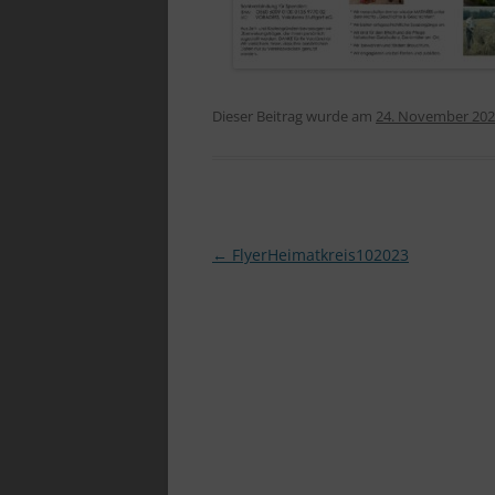
Dieser Beitrag wurde am
24. November 20
Beitragsnavigation
←
FlyerHeimatkreis102023