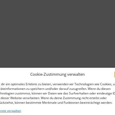
WEI
WEI
LOB
DIE
FRA
WEI
Cookie-Zustimmung verwalten
FRA
dir ein optimales Erlebnis zu bieten, verwenden wir Technologien wie Cookies, 
TOB
äteinformationen zu speichern und/oder darauf zuzugreifen. Wenn du diesen
hnologien zustimmst, können wir Daten wie das Surfverhalten oder eindeutige I
ERI
 dieser Website verarbeiten. Wenn du deine Zustimmung nicht erteilst oder
ückziehst, können bestimmte Merkmale und Funktionen beeinträchtigt werden.
DIE
nste verwalten