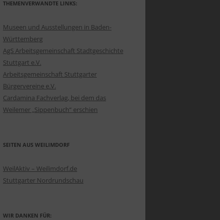
THEMENVERWANDTE LINKS:
Museen und Ausstellungen in Baden-
Württemberg
AgS Arbeitsgemeinschaft Stadtgeschichte
Stuttgart e.V.
Arbeitsgemeinschaft Stuttgarter
Bürgervereine e.V.
Cardamina Fachverlag, bei dem das
Weilemer „Sippenbuch“ erschien
SEITEN AUS WEILIMDORF
WeilAktiv – Weilimdorf.de
Stuttgarter Nordrundschau
WIR DANKEN FÜR: