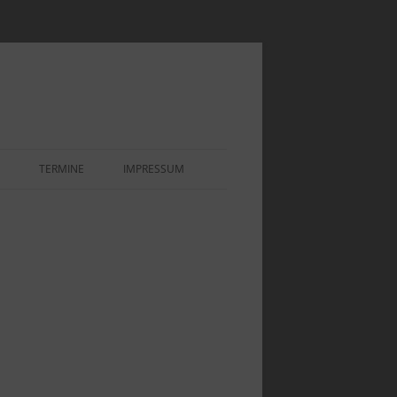
TERMINE
IMPRESSUM
EOEINBLICK
IHNACHTSAUSSTELLUNG UND
 1920ER IN WEILIMDORF
PPEN“
OR – ASSE
EOEINBLICK „1920ER UND
0ER JAHRE“
LENSTEINE DER
REIBTECHNIK
EOEINBLICK „AUSSTELLUNG
PENSTUBEN“
INDENKMALE UND
NZSTEINE