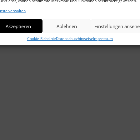
ückziehst, können bestimmte Merkmale und Funktionen beeinträchtigt werden.
nste verwalten
Akzeptieren
Ablehnen
Einstellungen anseh
Cookie-Richtlinie
Datenschutzhinweise
Impressum