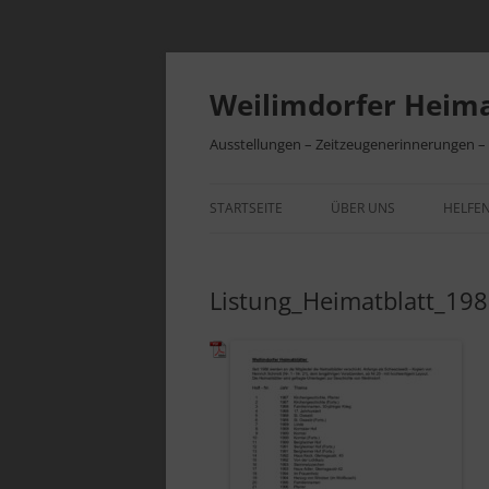
Zum
Inhalt
springen
Weilimdorfer Heima
Ausstellungen – Zeitzeugenerinnerungen 
STARTSEITE
ÜBER UNS
HELFEN
VEREINSGESCHICHTE
BEITR
Listung_Heimatblatt_19
INITIATIVEN
VEREI