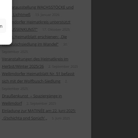
Sonderausstellung WACHSSTÖCKE und
Maria Lichtmeß
13. Januar 2026
Weilimdorfer Heimatkreis unterstützt
en
„DRAUSSENKUNST“
17. Oktober 2025
Neues Heimatblatt erschienen: „Die
Wolfbuschsiedlung im Wandel“
30.
September 2025
Veranstaltungen des Heimatkreis im
Herbst/Winter 2025/26
2. September 2025
Weilimdorfer Heimatblatt Nr. 51 befasst
sich mit der Wolfbusch-Siedlung
2.
September 2025
Draußenkunst – Spaziergänge in
Weilimdorf
2. September 2025
Einladung zur MATINÉE am 22. Juni 2025:
„G’schichta ond Sprüch’ „
5. Juni 2025