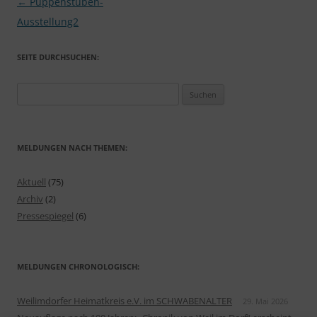
Beitragsnavigation
←
Puppenstuben-
Ausstellung2
SEITE DURCHSUCHEN:
Suchen
nach:
MELDUNGEN NACH THEMEN:
Aktuell
(75)
Archiv
(2)
Pressespiegel
(6)
MELDUNGEN CHRONOLOGISCH:
Weilimdorfer Heimatkreis e.V. im SCHWABENALTER
29. Mai 2026