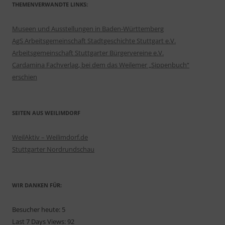
THEMENVERWANDTE LINKS:
Museen und Ausstellungen in Baden-Württemberg
AgS Arbeitsgemeinschaft Stadtgeschichte Stuttgart e.V.
Arbeitsgemeinschaft Stuttgarter Bürgervereine e.V.
Cardamina Fachverlag, bei dem das Weilemer „Sippenbuch“
erschien
SEITEN AUS WEILIMDORF
WeilAktiv – Weilimdorf.de
Stuttgarter Nordrundschau
WIR DANKEN FÜR:
Besucher heute:
5
Last 7 Days Views:
92