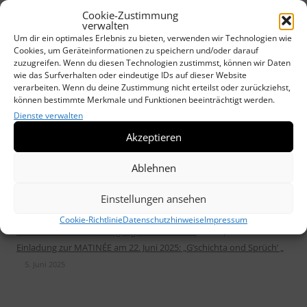
Neuauflage nach 100 Jahren: „Chronik von Weil im Dorf“ erscheint
Cookie-Zustimmung
in neuer Gestalt
17. März 2026
verwalten
Sonderausstellung von Ostereiern im Erdgeschoss vom Alten
Um dir ein optimales Erlebnis zu bieten, verwenden wir Technologien wie
Rathaus
Cookies, um Geräteinformationen zu speichern und/oder darauf
5. März 2026
zuzugreifen. Wenn du diesen Technologien zustimmst, können wir Daten
Sonderausstellung WACHSSTÖCKE und Maria Lichtmeß
13. Januar
wie das Surfverhalten oder eindeutige IDs auf dieser Website
2026
verarbeiten. Wenn du deine Zustimmung nicht erteilst oder zurückziehst,
Weilimdorfer Heimatkreis unterstützt „DRAUSSENKUNST“
können bestimmte Merkmale und Funktionen beeinträchtigt werden.
17.
Dienste verwalten
Oktober 2025
Neues Heimatblatt erschienen: „Die Wolfbuschsiedlung im Wandel“
Akzeptieren
30. September 2025
Veranstaltungen des Heimatkreis im Herbst/Winter 2025/26
2.
Ablehnen
September 2025
Einstellungen ansehen
Weilimdorfer Heimatblatt Nr. 51 befasst sich mit der Wolfbusch-
Siedlung
2. September 2025
Cookie-Richtlinie
Datenschutzhinweise
Impressum
Draußenkunst – Spaziergänge in Weilimdorf
2. September 2025
Einladung zur MATINÉE am 22. Juni 2025: „G’schichta ond Sprüch’ „
5. Juni 2025