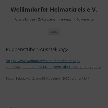
Zum
Inhalt
Weilimdorfer Heimatkreis e.V.
springen
Ausstellungen – Zeitzeugenerinnerungen – Dokumente
Menü
Puppenstuben-Ausstellung2
https://www.weilimdorfer-heimatkreis.de/wp-
content/uploads/2025/11/Puppenstuben-Ausstellung2.mov
Dieser Beitrag wurde am
24. November 2025
veröffentlicht.