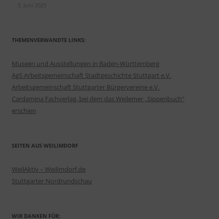
5. Juni 2025
THEMENVERWANDTE LINKS:
Museen und Ausstellungen in Baden-Württemberg
AgS Arbeitsgemeinschaft Stadtgeschichte Stuttgart e.V.
Arbeitsgemeinschaft Stuttgarter Bürgervereine e.V.
Cardamina Fachverlag, bei dem das Weilemer „Sippenbuch“
erschien
SEITEN AUS WEILIMDORF
WeilAktiv – Weilimdorf.de
Stuttgarter Nordrundschau
WIR DANKEN FÜR: