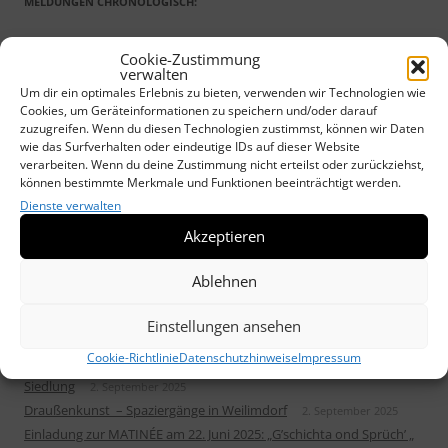
MELDUNGEN CHRONOLOGISCH:
Weilimdorfer Heimatkreis e.V. im SCHWABENALTER
29. Mai 2026
Cookie-Zustimmung
verwalten
Neuauflage nach 100 Jahren: „Chronik von Weil im Dorf“ erscheint
Um dir ein optimales Erlebnis zu bieten, verwenden wir Technologien wie
in neuer Gestalt
17. März 2026
Cookies, um Geräteinformationen zu speichern und/oder darauf
Sonderausstellung von Ostereiern im Erdgeschoss vom Alten
zuzugreifen. Wenn du diesen Technologien zustimmst, können wir Daten
Rathaus
wie das Surfverhalten oder eindeutige IDs auf dieser Website
5. März 2026
verarbeiten. Wenn du deine Zustimmung nicht erteilst oder zurückziehst,
Sonderausstellung WACHSSTÖCKE und Maria Lichtmeß
13. Januar
können bestimmte Merkmale und Funktionen beeinträchtigt werden.
2026
Dienste verwalten
Weilimdorfer Heimatkreis unterstützt „DRAUSSENKUNST“
17.
Akzeptieren
Oktober 2025
Neues Heimatblatt erschienen: „Die Wolfbuschsiedlung im Wandel“
Ablehnen
30. September 2025
Veranstaltungen des Heimatkreis im Herbst/Winter 2025/26
2.
Einstellungen ansehen
September 2025
Cookie-Richtlinie
Datenschutzhinweise
Impressum
Weilimdorfer Heimatblatt Nr. 51 befasst sich mit der Wolfbusch-
Siedlung
2. September 2025
Draußenkunst – Spaziergänge in Weilimdorf
2. September 2025
Einladung zur MATINÉE am 22. Juni 2025: „G’schichta ond Sprüch’ „