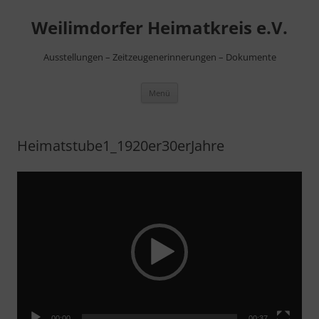
Zum
Inhalt
Weilimdorfer Heimatkreis e.V.
springen
Ausstellungen – Zeitzeugenerinnerungen – Dokumente
Menü
Heimatstube1_1920er30erJahre
Video-
Player
00:00
00:37