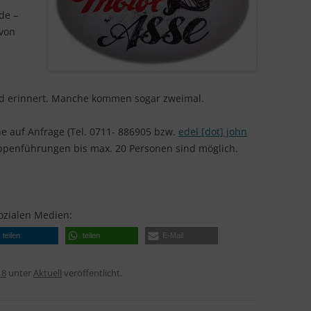
VID
PROJEKT GRENZSTEIN
de –
WÜR
HIL
 von
BER
LICHTKARZ
DIE
VID
DA
ZWI
nd erinnert. Manche kommen sogar zweimal.
VID
VOL
LUF
e auf Anfrage (Tel. 0711- 886905 bzw.
edel [dot] john
MÄR
uppenführungen bis max. 20 Personen sind möglich.
MEI
EI EI
Sozialen Medien:
GEL
teilen
teilen
E-Mail
ANS
18
unter
Aktuell
veröffentlicht.
UNS
ERF