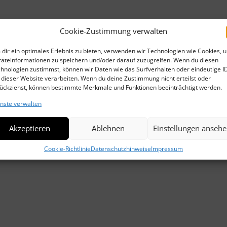
WEI
Cookie-Zustimmung verwalten
noch auf
Einladung zur Lichtkarz
→
WEI
dir ein optimales Erlebnis zu bieten, verwenden wir Technologien wie Cookies, 
äteinformationen zu speichern und/oder darauf zuzugreifen. Wenn du diesen
LOB
hnologien zustimmst, können wir Daten wie das Surfverhalten oder eindeutige I
 dieser Website verarbeiten. Wenn du deine Zustimmung nicht erteilst oder
DIE
ückziehst, können bestimmte Merkmale und Funktionen beeinträchtigt werden.
nste verwalten
FRA
WEI
Akzeptieren
Ablehnen
Einstellungen anseh
FRA
Cookie-Richtlinie
Datenschutzhinweise
Impressum
TOB
ERI
DIE