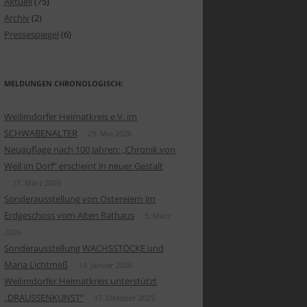
Aktuell
(75)
EOEINBLICK „KÖNIGREICH
Archiv
(2)
TTEMBERG UND DER
DER ADLER
Pressespiegel
(6)
GHEIMER HOF“
 DRAHTZIEHERINNEN
EOEINBLICK „UNSER
CHBODEN“
SCHEN FRONT UND HEIMAT
MELDUNGEN CHRONOLOGISCH:
EOEINBLICK „DER
KSPOESIE AUF HOLZ
Weilimdorfer Heimatkreis e.V. im
TSCHUTZKELLER“
SCHWABENALTER
29. Mai 2026
KLIN, ANKER & CO
Neuauflage nach 100 Jahren: „Chronik von
Weil im Dorf“ erscheint in neuer Gestalt
STERSTÜCKE
17. März 2026
 EI
Sonderausstellung von Ostereiern im
Erdgeschoss vom Alten Rathaus
5. März
IEBTES BILDERBUCH
2026
Sonderausstellung WACHSSTÖCKE und
ICHTSKARTEN
Maria Lichtmeß
13. Januar 2026
ER GEDÄCHTNIS
Weilimdorfer Heimatkreis unterstützt
„DRAUSSENKUNST“
17. Oktober 2025
ÜLLTE KINDERTRÄUME