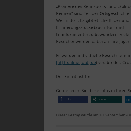
„Pioniere des Rennsports“ und „Solitu
Rennen“ sind Teil der Ortsgeschichte
Weilimdorf. Es gibt etliche Bilder und
Erinnerungsstücke (auch Ton- und
Filmdokumente) zu bewundern. Viele
Besucher werden dabei an ihre Juge
Es werden individuelle Besuchstermin
[at] t-online [dot] de
) verabredet. Gr
Der Eintritt ist frei.
Gerne teilen Sie diese Infos in Ihren 
teilen
teilen
Dieser Beitrag wurde am
18. September 20