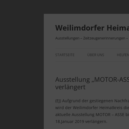
Zum
Inhalt
springen
Weilimdorfer Heima
Ausstellungen – Zeitzeugenerinnerungen 
STARTSEITE
ÜBER UNS
HELFEN
VEREINSGESCHICHTE
BEITR
Ausstellung „MOTOR-ASSE
INITIATIVEN
VEREI
verlängert
(EJ) Aufgrund der gestiegenen Nachfr
wird der Weilimdorfer Heimatkreis di
aktuelle Ausstellung MOTOR – ASSE b
18.Januar 2019 verlängern.