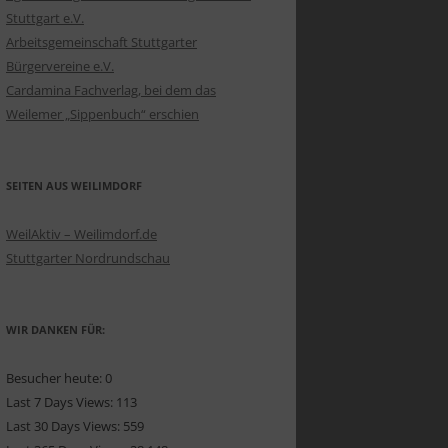
Stuttgart e.V.
Arbeitsgemeinschaft Stuttgarter
Bürgervereine e.V.
Cardamina Fachverlag, bei dem das
Weilemer „Sippenbuch“ erschien
SEITEN AUS WEILIMDORF
WeilAktiv – Weilimdorf.de
Stuttgarter Nordrundschau
WIR DANKEN FÜR:
Besucher heute:
0
Last 7 Days Views:
113
Last 30 Days Views:
559