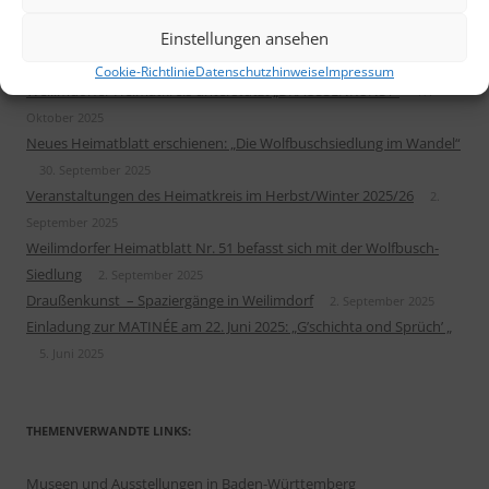
Rathaus
5. März 2026
Einstellungen ansehen
Sonderausstellung WACHSSTÖCKE und Maria Lichtmeß
13. Januar
2026
Cookie-Richtlinie
Datenschutzhinweise
Impressum
Weilimdorfer Heimatkreis unterstützt „DRAUSSENKUNST“
17.
Oktober 2025
Neues Heimatblatt erschienen: „Die Wolfbuschsiedlung im Wandel“
30. September 2025
Veranstaltungen des Heimatkreis im Herbst/Winter 2025/26
2.
September 2025
Weilimdorfer Heimatblatt Nr. 51 befasst sich mit der Wolfbusch-
Siedlung
2. September 2025
Draußenkunst – Spaziergänge in Weilimdorf
2. September 2025
Einladung zur MATINÉE am 22. Juni 2025: „G’schichta ond Sprüch’ „
5. Juni 2025
THEMENVERWANDTE LINKS:
Museen und Ausstellungen in Baden-Württemberg