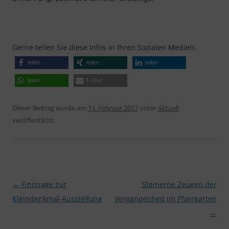
Gerne teilen Sie diese Infos in Ihren Sozialen Medien:
teilen
teilen
teilen
teilen
E-Mail
Dieser Beitrag wurde am
14. Februar 2017
unter
Aktuell
veröffentlicht.
Beitragsnavigation
←
Finissage zur
Steinerne Zeugen der
Kleindenkmal-Ausstellung
Vergangenheit im Pfarrgarten
→