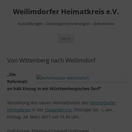
Zum
Inhalt
Weilimdorfer Heimatkreis e.V.
springen
Ausstellungen – Zeitzeugenerinnerungen – Dokumente
Menü
Von Wittenberg nach Weilimdorf
„Die
Reformati
on hält Einzug in ein Württembergisches Dorf“
Vorstellung des neuen Heimatblattes des
Weilimdorfer
Heimatkreis
in der
Oswaldkirche
, Ditzinger Str. 1, am
Freitag, 24. März 2017 um 19.30 Uhr.
Einführung: Eberhard Christof Grötzinger