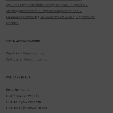
AgS Arbeitsgemeinschaft Stadtgeschichte Stuttgart e.V.
Arbeitsgemeinschaft Stuttgarter Bürgervereine e.V.
Cardamina Fachverlag, bei dem das Weilemer „Sippenbuch“
erschien
SEITEN AUS WEILIMDORF
WeilAktiv – Weilimdorf.de
Stuttgarter Nordrundschau
WIR DANKEN FÜR:
Besucher heute:
1
Last 7 Days Views:
114
Last 30 Days Views:
560
Last 365 Days Views:
28.149